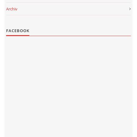
Archiv
PROJEKT DOPRAVNÍ AUTOMOBIL
FACEBOOK
SH ČMS - Sbor dobrovolných hasičů Havlovice
Havlovice 377
542 32 Úpice
IČ: 65715764
hasici.havlovice@seznam.cz
© 2026 eStránky.cz
|
WebSlice
|
Tisk
|
Aktualizováno: 14. 6. 2026
|
Nahoru ↑