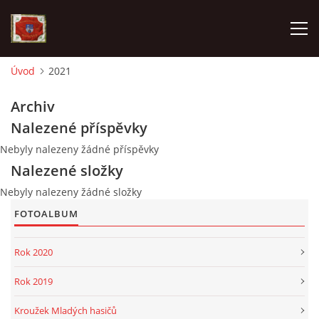
Úvod
2021
AKTUALITY
Archiv
Nalezené příspěvky
SDH HAVLOVICE
Nebyly nalezeny žádné příspěvky
Nalezené složky
VÝJEZDOVÁ JEDNOTKA
Nebyly nalezeny žádné složky
FOTOALBUM
KROUŽEK MLADÝCH HASIČŮ
Rok 2020
OHLÁŠENÍ PÁLENÍ
Rok 2019
KONTAKT
Kroužek Mladých hasičů