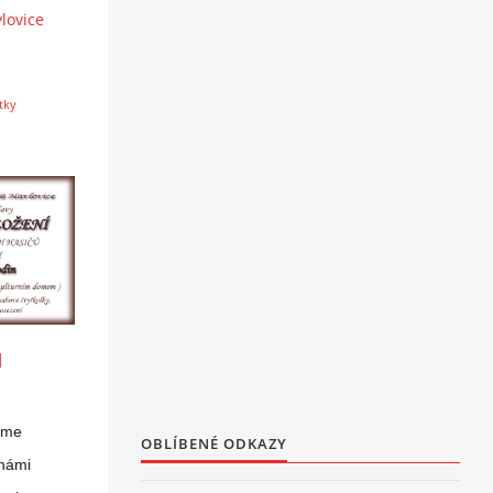
lovice
tky
H
áme
OBLÍBENÉ ODKAZY
 námi