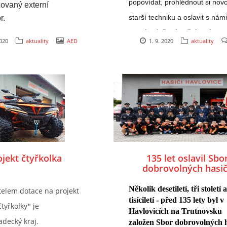
popovídat, prohlédnout si novo
ovaný externí 
starší techniku a oslavit s nám
r.
od založení našeho sboru
let
1000  byl pořízen do 
2020
aktuality
AED
1. 9. 2020
aktuality
tky jako další 
součást vybavení pro 
 včasné předlékařské 
i zástavě krevního 
ojekt čtyřkolka
135 let oslavil Sbo
dobrovolných hasi
Havlovice, jednotka 
nadělila Gladiátor
Několik desetiletí, tři století a
telem dotace na projekt
tisíciletí - před 135 lety byl v 
čtyřkolky" je
Havlovicích na Trutnovsku 
adecký kraj.
založen Sbor dobrovolných h