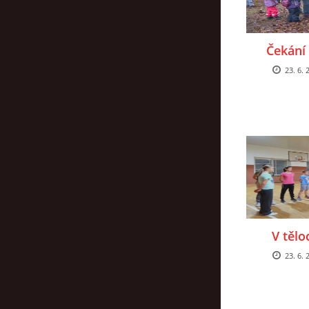
Čekání 
23. 6. 
V tělo
23. 6. 