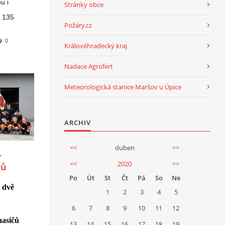
u i
Stránky obce
i 135
Požáry.cz
.
0
Královéhradecký kraj
Nadace Agrofert
Meteorologická stanice Maršov u Úpice
ARCHIV
<<
duben
>>
r
<<
2020
>>
čů
si
Po
Út
St
Čt
Pá
So
Ne
a
 dvě 
1
2
3
4
5
6
7
8
9
10
11
12
asičů 
13
14
15
16
17
18
19