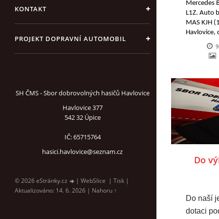
Mercedes Be
KONTAKT
L1Z. Auto b
MAS KJH (1
Havlovice, c
PROJEKT DOPRAVNÍ AUTOMOBIL
730 000 ko
9
SH ČMS - Sbor dobrovolných hasičů Havlovice
Havlovice 377
542 32 Úpice
IČ: 65715764
hasici.havlovice@seznam.cz
Do vý
© 2026 eStránky.cz
|
WebSlice
|
Tisk
|
Aktualizováno: 14. 6. 2026
|
Nahoru ↑
Do naší j
dotaci po