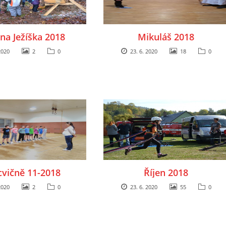
na Ježíška 2018
Mikuláš 2018
2020
2
0
23. 6. 2020
18
0
cvičně 11-2018
Říjen 2018
2020
2
0
23. 6. 2020
55
0