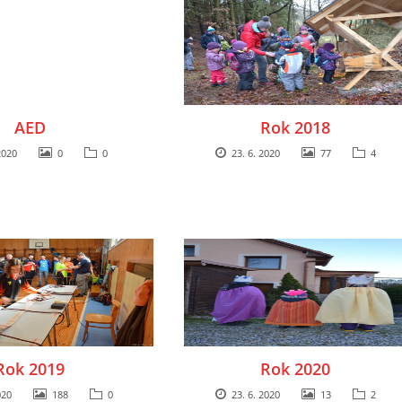
AED
Rok 2018
2020
0
0
23. 6. 2020
77
4
Rok 2019
Rok 2020
020
188
0
23. 6. 2020
13
2