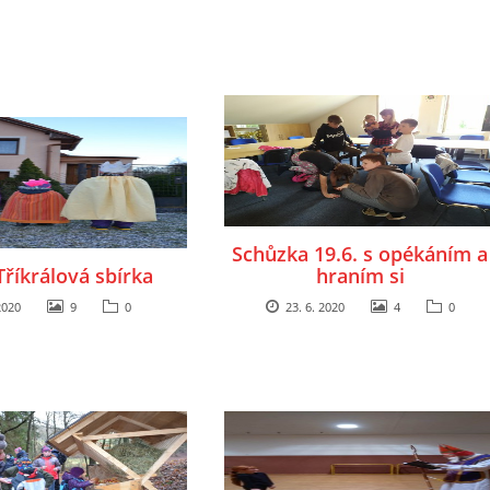
Schůzka 19.6. s opékáním a
Tříkrálová sbírka
hraním si
2020
9
0
23. 6. 2020
4
0