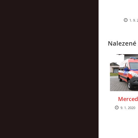
1. 9.
Nalezené 
Merced
9. 1. 2020