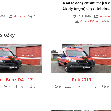
a od té doby chrání majetek i
životy (nejen) obyvatel obce.
začátku září se proto konala
 2020
aktuality
0
10. 9. 2020
aktuality
oslava před havlovickou 
Oslavy 130 let
0
hasičskou stanicí. Byla to nav
příležitost konečně oficiálně 
složky
převzít novou čtyřkolku. 
es Benz DA-L1Z
Rok 2019
4
0
0
9. 1. 2020
4
2
0