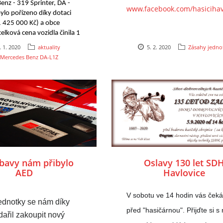
nz - 319 Sprinter, DA - 
www.facebook.com/hasicihav
ylo pořízeno díky dotaci 
 425 000 Kč) a obce 
elková cena vozidla činila 1 
run.
. 1. 2020
aktuality
5. 2. 2020
Zásahy jedno
Mercedes Benz DA-L1Z
bavy nám přibylo
Oslavy 130 let SD
AED
Havlovice
V sobotu ve 14 hodin vás ček
ednotky se nám díky 
před "hasičárnou". Přijďte si s
dařil zakoupit nový 