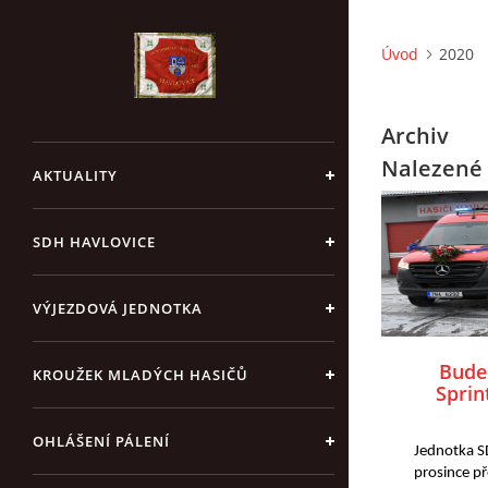
Úvod
2020
Archiv
Nalezené 
AKTUALITY
SDH HAVLOVICE
VÝJEZDOVÁ JEDNOTKA
Bude
KROUŽEK MLADÝCH HASIČŮ
Sprin
firm
s
OHLÁŠENÍ PÁLENÍ
Jednotka SD
prosince př