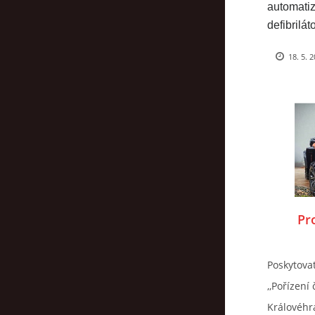
automatiz
defibriláto
“Lifepak 
18. 5. 
naší jedno
nezbytná 
zajištění
pomoci př
oběhu. 
Pr
Poskytova
,,Pořízení 
Královéhr