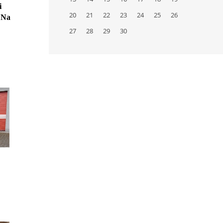
 
20
21
22
23
24
25
26
 Na 
 malá 
27
28
29
30
íc 