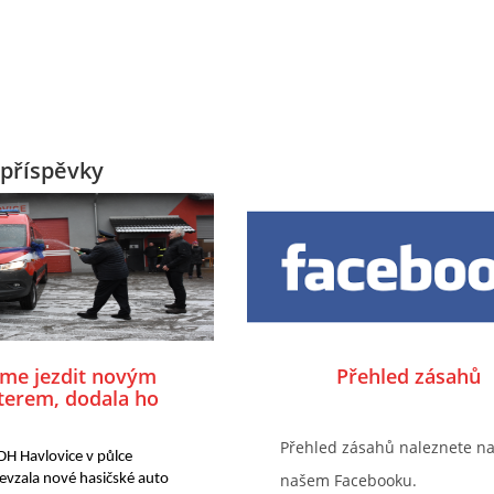
příspěvky
me jezdit novým
Přehled zásahů
terem, dodala ho
a KOBIT – THZ CZ
.r.o. Slatiňany
Přehled zásahů naleznete n
H Havlovice v půlce 
našem Facebooku.
evzala nové hasičské auto 