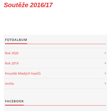
Soutěže 2016/17
PROJEKT DOPRAVNÍ AUTOMOBIL
SH ČMS - Sbor dobrovolných hasičů Havlovice
FOTOALBUM
Havlovice 377
542 32 Úpice
Rok 2020
IČ: 65715764
Rok 2019
hasici.havlovice@seznam.cz
Kroužek Mladých hasičů
© 2026 eStránky.cz
|
WebSlice
|
Tisk
|
Aktualizováno: 14. 6. 2026
|
Archiv
Nahoru ↑
FACEBOOK