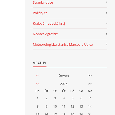
Stránky obce
Požáry.cz
Královéhradecký kraj
Nadace Agrofert
Meteorologická stanice Maršov u Úpice
ARCHIV
<<
červen
>>
<<
2026
>>
Po
Út
St
Čt
Pá
So
Ne
1
2
3
4
5
6
7
8
9
10
11
12
13
14
15
16
17
18
19
20
21