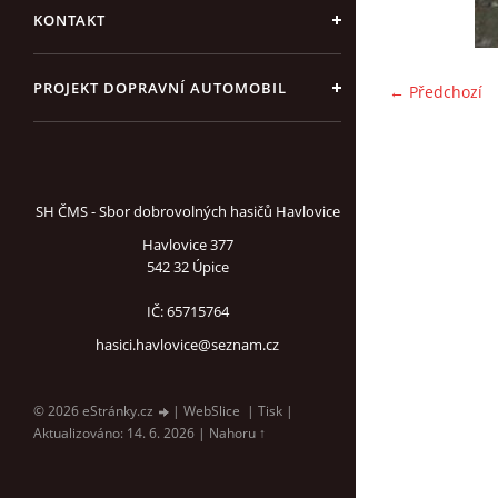
KONTAKT
PROJEKT DOPRAVNÍ AUTOMOBIL
← Předchozí
SH ČMS - Sbor dobrovolných hasičů Havlovice
Havlovice 377
542 32 Úpice
IČ: 65715764
hasici.havlovice@seznam.cz
© 2026 eStránky.cz
|
WebSlice
|
Tisk
|
Aktualizováno: 14. 6. 2026
|
Nahoru ↑