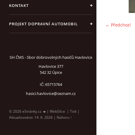
KONTAKT
PROJEKT DOPRAVNÍ AUTOMOBIL
← Předchozí
SH ČMS - Sbor dobrovolných hasičů Havlovice
Havlovice 377
542 32 Úpice
IČ: 65715764
hasici.havlovice@seznam.cz
© 2026 eStránky.cz
|
WebSlice
|
Tisk
|
Aktualizováno: 14. 6. 2026
|
Nahoru ↑