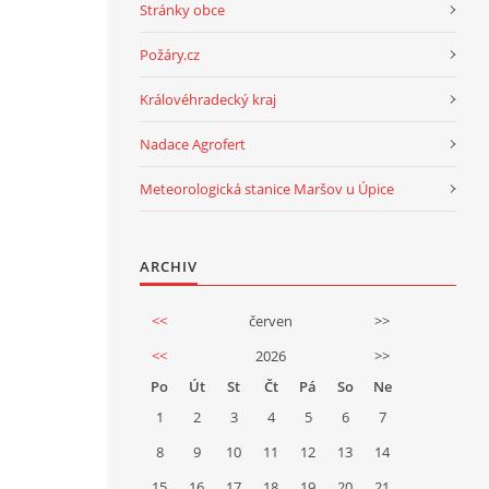
Stránky obce
Požáry.cz
Královéhradecký kraj
Nadace Agrofert
Meteorologická stanice Maršov u Úpice
ARCHIV
<<
červen
>>
<<
2026
>>
Po
Út
St
Čt
Pá
So
Ne
1
2
3
4
5
6
7
8
9
10
11
12
13
14
15
16
17
18
19
20
21