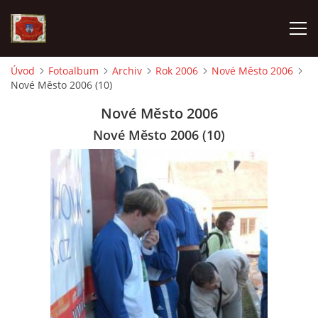
Úvod
Fotoalbum
Archiv
Rok 2006
Nové Město 2006
Nové Město 2006 (10)
AKTUALITY
Nové Město 2006
SDH HAVLOVICE
Nové Město 2006 (10)
VÝJEZDOVÁ JEDNOTKA
KROUŽEK MLADÝCH HASIČŮ
OHLÁŠENÍ PÁLENÍ
KONTAKT