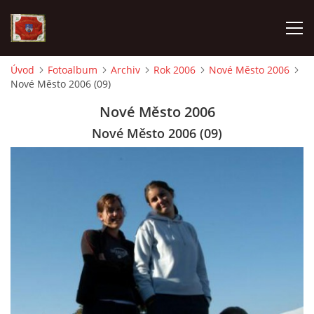
Úvod
Fotoalbum
Archiv
Rok 2006
Nové Město 2006
Nové Město 2006 (09)
AKTUALITY
Nové Město 2006
SDH HAVLOVICE
Nové Město 2006 (09)
VÝJEZDOVÁ JEDNOTKA
KROUŽEK MLADÝCH HASIČŮ
OHLÁŠENÍ PÁLENÍ
KONTAKT