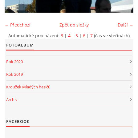
PROJEKT DOPRAVNÍ AUTOMOBIL
← Předchozí
Zpět do složky
Další →
Automatické procházení:
3
|
4
|
5
|
6
|
7
(čas ve vteřinách)
FOTOALBUM
SH ČMS - Sbor dobrovolných hasičů Havlovice
Havlovice 377
Rok 2020
542 32 Úpice
IČ: 65715764
Rok 2019
hasici.havlovice@seznam.cz
Kroužek Mladých hasičů
Archiv
© 2026 eStránky.cz
|
WebSlice
|
Tisk
|
Aktualizováno: 14. 6. 2026
|
Nahoru ↑
FACEBOOK