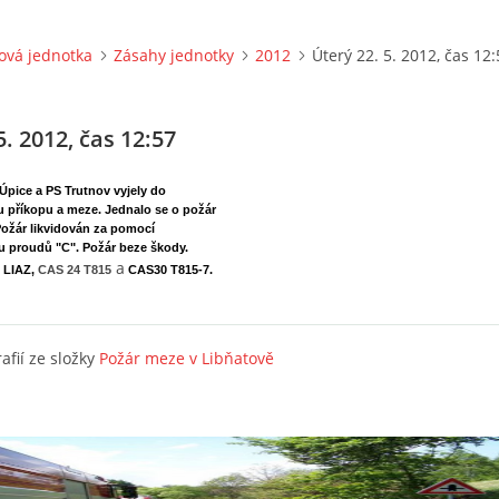
ová jednotka
Zásahy jednotky
2012
Úterý 22. 5. 2012, čas 12
5. 2012, čas 12:57
Úpice a PS Trutnov vyjely do
u příkopu a meze. Jednalo se o požár
Požár likvidován za pomocí
u proudů "C". Požár beze škody.
a
 LIAZ,
CAS 24 T815
CAS30 T815-7.
afií ze složky
Požár meze v Libňatově