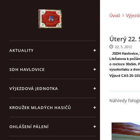
Úvod
Výjezd
Úterý 22. 
22. 5. 2012
AKTUALITY
JSDH Havlovice, 
Libňatova k požár
o rozloze 30x5m. 
SDH HAVLOVICE
vysokotlaku a dvo
Výjezd CAS 25-101
VÝJEZDOVÁ JEDNOTKA
Náhledy fotogr
KROUŽEK MLADÝCH HASIČŮ
OHLÁŠENÍ PÁLENÍ