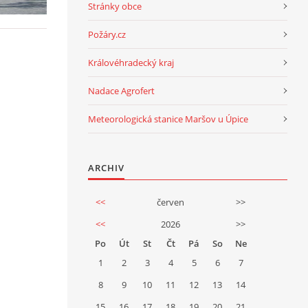
Stránky obce
Požáry.cz
Královéhradecký kraj
Nadace Agrofert
Meteorologická stanice Maršov u Úpice
ARCHIV
<<
červen
>>
<<
2026
>>
Po
Út
St
Čt
Pá
So
Ne
1
2
3
4
5
6
7
8
9
10
11
12
13
14
15
16
17
18
19
20
21