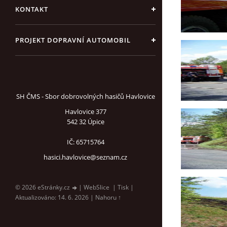
KONTAKT
PROJEKT DOPRAVNÍ AUTOMOBIL
SH ČMS - Sbor dobrovolných hasičů Havlovice
Havlovice 377
542 32 Úpice
IČ: 65715764
hasici.havlovice@seznam.cz
© 2026 eStránky.cz
|
WebSlice
|
Tisk
|
Aktualizováno: 14. 6. 2026
|
Nahoru ↑