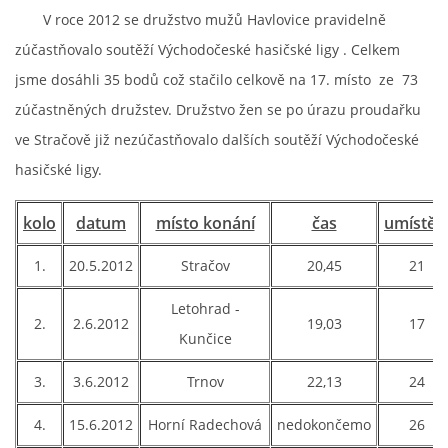
V roce 2012 se družstvo mužů Havlovice pravidelně
PROJEKT DOPRAVNÍ AUTOMOBIL
zúčastňovalo soutěží Východočeské hasičské ligy . Celkem
jsme dosáhli 35 bodů což stačilo celkově na 17. místo ze 73
zúčastněných družstev. Družstvo žen se po úrazu proudařku
ve Stračově již nezúčastňovalo dalších soutěží Východočeské
SH ČMS - Sbor dobrovolných hasičů Havlovice
hasičské ligy.
Havlovice 377
542 32 Úpice
kolo
datum
místo konání
čas
umístěn
IČ: 65715764
1.
20.5.2012
Stračov
20,45
21
hasici.havlovice@seznam.cz
Letohrad -
2.
2.6.2012
19,03
17
© 2026 eStránky.cz
|
WebSlice
|
Tisk
|
Aktualizováno: 14. 6. 2026
|
Kunčice
Nahoru ↑
3.
3.6.2012
Trnov
22,13
24
4.
15.6.2012
Horní Radechová
nedokončemo
26