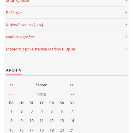
Stránky obce
Požáry.cz
Královéhradecký kraj
Nadace Agrofert
Meteorologická stanice Maršov u Úpice
ARCHIV
<<
červen
>>
<<
2026
>>
Po
Út
St
Čt
Pá
So
Ne
1
2
3
4
5
6
7
8
9
10
11
12
13
14
15
16
17
18
19
20
21