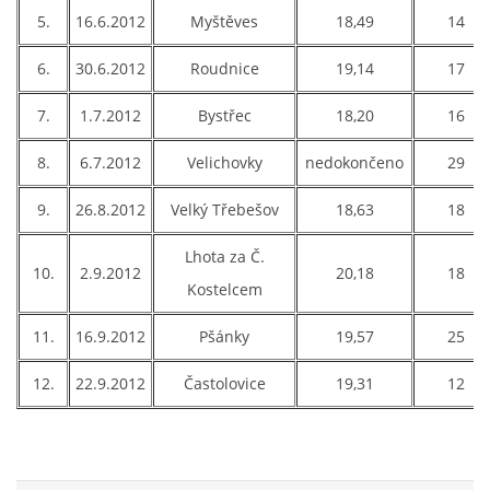
5.
16.6.2012
Myštěves
18,49
14
6.
30.6.2012
Roudnice
19,14
17
7.
1.7.2012
Bystřec
18,20
16
8.
6.7.2012
Velichovky
nedokončeno
29
9.
26.8.2012
Velký Třebešov
18,63
18
Lhota za Č.
10.
2.9.2012
20,18
18
Kostelcem
11.
16.9.2012
Pšánky
19,57
25
12.
22.9.2012
Častolovice
19,31
12