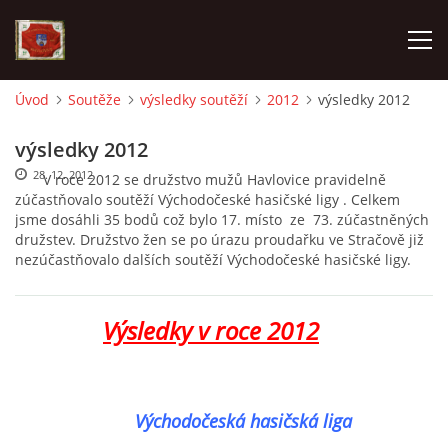
Úvod
Soutěže
výsledky soutěží
2012
výsledky 2012
AKTUALITY
výsledky 2012
28. 12. 2012
V roce 2012 se družstvo mužů Havlovice pravidelně
SDH HAVLOVICE
zúčastňovalo soutěží Východočeské hasičské ligy . Celkem
jsme dosáhli 35 bodů což bylo 17. místo ze 73. zúčastněných
družstev. Družstvo žen se po úrazu proudařku ve Stračově již
VÝJEZDOVÁ JEDNOTKA
nezúčastňovalo dalších soutěží Východočeské hasičské ligy.
KROUŽEK MLADÝCH HASIČŮ
Výsledky v roce 2012
OHLÁŠENÍ PÁLENÍ
Východočeská hasičská liga
KONTAKT