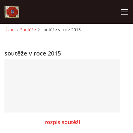
Úvod
Soutěže
soutěže v roce 2015
AKTUALITY
soutěže v roce 2015
SDH HAVLOVICE
VÝJEZDOVÁ JEDNOTKA
KROUŽEK MLADÝCH HASIČŮ
OHLÁŠENÍ PÁLENÍ
rozpis soutěží
KONTAKT