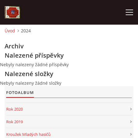
Úvod
2024
AKTUALITY
Archiv
Nalezené příspěvky
SDH HAVLOVICE
Nebyly nalezeny žádné příspěvky
Nalezené složky
VÝJEZDOVÁ JEDNOTKA
Nebyly nalezeny žádné složky
FOTOALBUM
KROUŽEK MLADÝCH HASIČŮ
Rok 2020
OHLÁŠENÍ PÁLENÍ
Rok 2019
KONTAKT
Kroužek Mladých hasičů