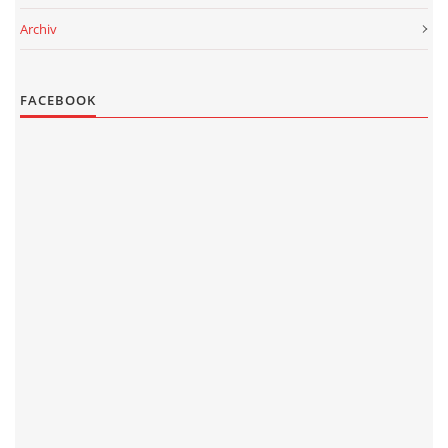
Archiv
PROJEKT DOPRAVNÍ AUTOMOBIL
FACEBOOK
SH ČMS - Sbor dobrovolných hasičů Havlovice
Havlovice 377
542 32 Úpice
IČ: 65715764
hasici.havlovice@seznam.cz
© 2026 eStránky.cz
|
WebSlice
|
Tisk
|
Aktualizováno: 14. 6. 2026
|
Nahoru ↑