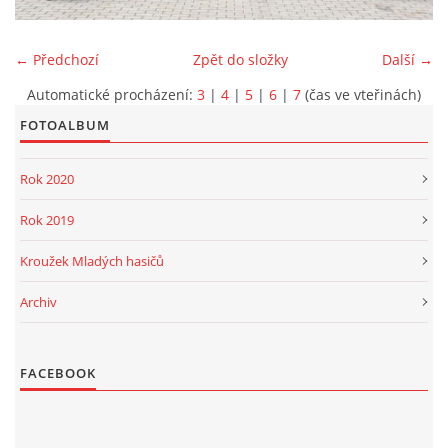
PROJEKT DOPRAVNÍ AUTOMOBIL
← Předchozí
Zpět do složky
Další →
Automatické procházení:
3
|
4
|
5
|
6
|
7
(čas ve vteřinách)
FOTOALBUM
SH ČMS - Sbor dobrovolných hasičů Havlovice
Rok 2020
Havlovice 377
542 32 Úpice
Rok 2019
IČ: 65715764
Kroužek Mladých hasičů
hasici.havlovice@seznam.cz
Archiv
© 2026 eStránky.cz
|
WebSlice
|
Tisk
|
Aktualizováno: 14. 6. 2026
|
Nahoru ↑
FACEBOOK