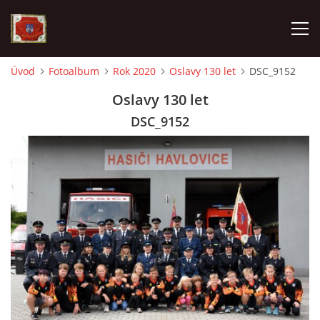
Úvod
Fotoalbum
Rok 2020
Oslavy 130 let
DSC_9152
AKTUALITY
Oslavy 130 let
DSC_9152
SDH HAVLOVICE
VÝJEZDOVÁ JEDNOTKA
KROUŽEK MLADÝCH HASIČŮ
OHLÁŠENÍ PÁLENÍ
KONTAKT