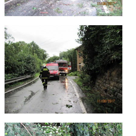
PROJEKT DOPRAVNÍ AUTOMOBIL
SH ČMS - Sbor dobrovolných hasičů Havlovice
Havlovice 377
542 32 Úpice
IČ: 65715764
hasici.havlovice@seznam.cz
© 2026 eStránky.cz
|
WebSlice
|
Tisk
|
Aktualizováno: 14. 6. 2026
|
Nahoru ↑