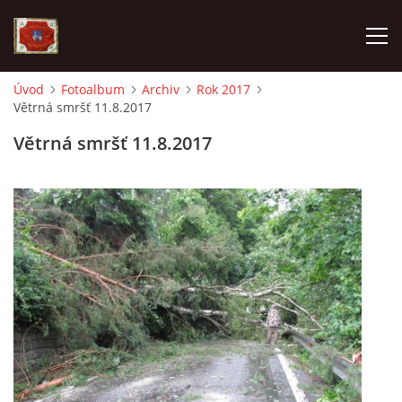
Úvod
Fotoalbum
Archiv
Rok 2017
Větrná smršť 11.8.2017
AKTUALITY
Větrná smršť 11.8.2017
SDH HAVLOVICE
VÝJEZDOVÁ JEDNOTKA
KROUŽEK MLADÝCH HASIČŮ
OHLÁŠENÍ PÁLENÍ
KONTAKT