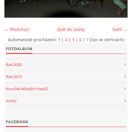
PROJEKT DOPRAVNÍ AUTOMOBIL
← Předchozí
Zpět do složky
Další →
Automatické procházení:
3
|
4
|
5
|
6
|
7
(čas ve vteřinách)
SH ČMS - Sbor dobrovolných hasičů Havlovice
FOTOALBUM
Havlovice 377
542 32 Úpice
Rok 2020
IČ: 65715764
Rok 2019
hasici.havlovice@seznam.cz
Kroužek Mladých hasičů
© 2026 eStránky.cz
|
WebSlice
|
Tisk
|
Aktualizováno: 14. 6. 2026
|
Archiv
Nahoru ↑
FACEBOOK