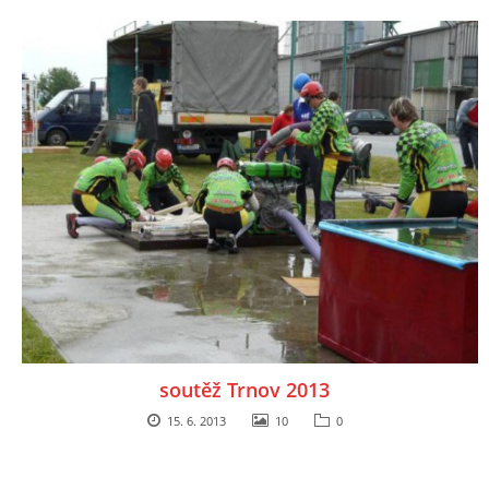
soutěž Trnov 2013
15. 6. 2013
10
0