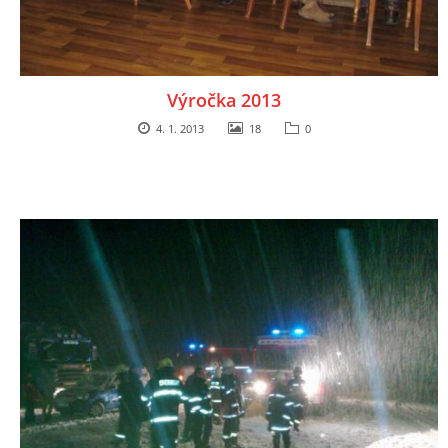
PROJEKT DOPRAVNÍ AUTOMOBIL
Výročka 2013
4. 1. 2013
18
0
SH ČMS - Sbor dobrovolných hasičů Havlovice
Havlovice 377
542 32 Úpice
IČ: 65715764
hasici.havlovice@seznam.cz
© 2026 eStránky.cz
|
WebSlice
|
Tisk
|
Aktualizováno: 14. 6. 2026
|
Nahoru ↑