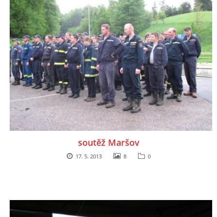
soutěž Maršov
17. 5. 2013
8
0