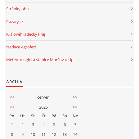
Stránky obce
Požáry.cz
Královéhradecký kraj
Nadace Agrofert
Meteorologická stanice Maršov u Úpice
ARCHIV
<<
červen
>>
<<
2026
>>
Po
Út
St
Čt
Pá
So
Ne
1
2
3
4
5
6
7
8
9
10
11
12
13
14