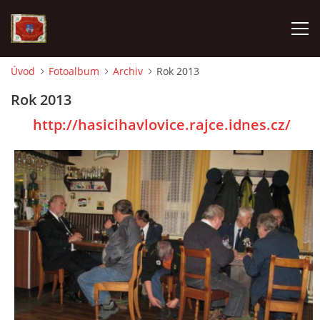
Úvod
Fotoalbum
Archiv
Rok 2013
AKTUALITY
Rok 2013
http://hasicihavlovice.rajce.idnes.cz/
SDH HAVLOVICE
VÝJEZDOVÁ JEDNOTKA
KROUŽEK MLADÝCH HASIČŮ
OHLÁŠENÍ PÁLENÍ
KONTAKT