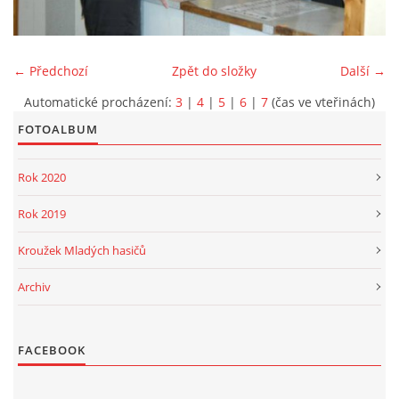
PROJEKT DOPRAVNÍ AUTOMOBIL
← Předchozí
Zpět do složky
Další →
Automatické procházení:
3
|
4
|
5
|
6
|
7
(čas ve vteřinách)
FOTOALBUM
SH ČMS - Sbor dobrovolných hasičů Havlovice
Havlovice 377
Rok 2020
542 32 Úpice
IČ: 65715764
Rok 2019
hasici.havlovice@seznam.cz
Kroužek Mladých hasičů
Archiv
© 2026 eStránky.cz
|
WebSlice
|
Tisk
|
Aktualizováno: 14. 6. 2026
|
Nahoru ↑
FACEBOOK