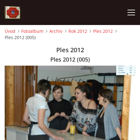
Úvod
Fotoalbum
Archiv
Rok 2012
Ples 2012
Ples 2012 (005)
AKTUALITY
Ples 2012
SDH HAVLOVICE
Ples 2012 (005)
VÝJEZDOVÁ JEDNOTKA
KROUŽEK MLADÝCH HASIČŮ
OHLÁŠENÍ PÁLENÍ
KONTAKT