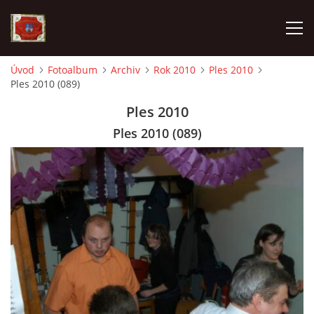
Úvod
Fotoalbum
Archiv
Rok 2010
Ples 2010
Ples 2010 (089)
AKTUALITY
Ples 2010
SDH HAVLOVICE
Ples 2010 (089)
VÝJEZDOVÁ JEDNOTKA
KROUŽEK MLADÝCH HASIČŮ
OHLÁŠENÍ PÁLENÍ
KONTAKT