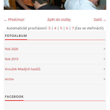
PROJEKT DOPRAVNÍ AUTOMOBIL
← Předchozí
Zpět do složky
Další →
Automatické procházení:
3
|
4
|
5
|
6
|
7
(čas ve vteřinách)
FOTOALBUM
SH ČMS - Sbor dobrovolných hasičů Havlovice
Havlovice 377
Rok 2020
542 32 Úpice
IČ: 65715764
Rok 2019
hasici.havlovice@seznam.cz
Kroužek Mladých hasičů
Archiv
© 2026 eStránky.cz
|
WebSlice
|
Tisk
|
Aktualizováno: 14. 6. 2026
|
Nahoru ↑
FACEBOOK