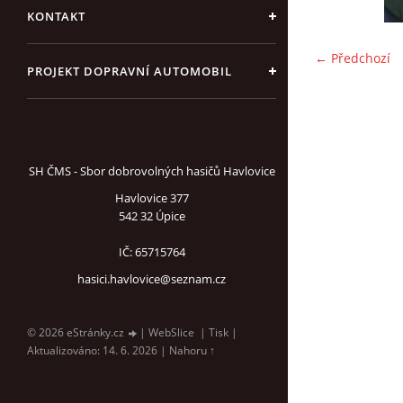
KONTAKT
← Předchozí
PROJEKT DOPRAVNÍ AUTOMOBIL
SH ČMS - Sbor dobrovolných hasičů Havlovice
Havlovice 377
542 32 Úpice
IČ: 65715764
hasici.havlovice@seznam.cz
© 2026 eStránky.cz
|
WebSlice
|
Tisk
|
Aktualizováno: 14. 6. 2026
|
Nahoru ↑