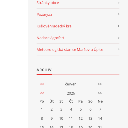
Stránky obce
Požáry.cz
Královéhradecký kraj
Nadace Agrofert
Meteorologická stanice Maršov u Úpice
ARCHIV
<<
červen
>>
<<
2026
>>
Po
Út
St
Čt
Pá
So
Ne
1
2
3
4
5
6
7
8
9
10
11
12
13
14
15
16
17
18
19
20
21