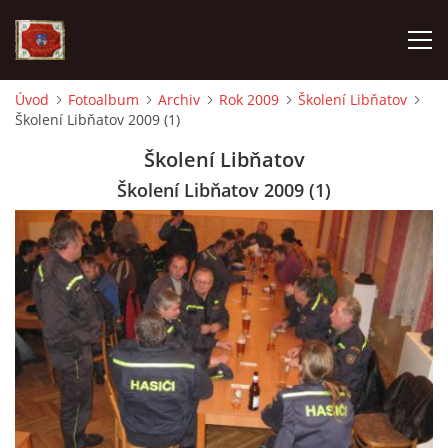
Úvod
Fotoalbum
Archiv
Rok 2009
Školení Libňatov
Školení Libňatov 2009 (1)
AKTUALITY
Školení Libňatov
SDH HAVLOVICE
Školení Libňatov 2009 (1)
VÝJEZDOVÁ JEDNOTKA
KROUŽEK MLADÝCH HASIČŮ
OHLÁŠENÍ PÁLENÍ
KONTAKT