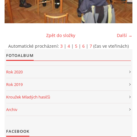
PROJEKT DOPRAVNÍ AUTOMOBIL
Zpět do složky
Další →
Automatické procházení:
3
|
4
|
5
|
6
|
7
(čas ve vteřinách)
SH ČMS - Sbor dobrovolných hasičů Havlovice
Havlovice 377
FOTOALBUM
542 32 Úpice
Rok 2020
IČ: 65715764
hasici.havlovice@seznam.cz
Rok 2019
Kroužek Mladých hasičů
© 2026 eStránky.cz
|
WebSlice
|
Tisk
|
Aktualizováno: 14. 6. 2026
|
Nahoru ↑
Archiv
FACEBOOK