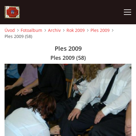
Úvod
Fotoalbum
Archiv
Rok 2009
Ples 2009
Ples 2009 (58)
AKTUALITY
Ples 2009
SDH HAVLOVICE
Ples 2009 (58)
VÝJEZDOVÁ JEDNOTKA
KROUŽEK MLADÝCH HASIČŮ
OHLÁŠENÍ PÁLENÍ
KONTAKT