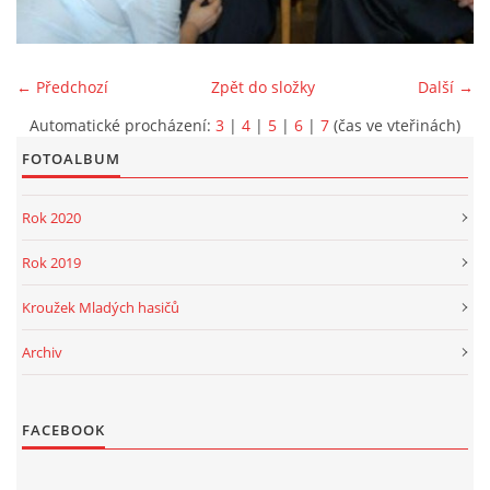
PROJEKT DOPRAVNÍ AUTOMOBIL
← Předchozí
Zpět do složky
Další →
Automatické procházení:
3
|
4
|
5
|
6
|
7
(čas ve vteřinách)
FOTOALBUM
SH ČMS - Sbor dobrovolných hasičů Havlovice
Havlovice 377
Rok 2020
542 32 Úpice
IČ: 65715764
Rok 2019
hasici.havlovice@seznam.cz
Kroužek Mladých hasičů
Archiv
© 2026 eStránky.cz
|
WebSlice
|
Tisk
|
Aktualizováno: 14. 6. 2026
|
Nahoru ↑
FACEBOOK