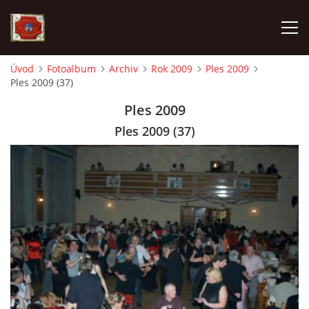
Úvod
Fotoalbum
Archiv
Rok 2009
Ples 2009
Ples 2009 (37)
AKTUALITY
Ples 2009
SDH HAVLOVICE
Ples 2009 (37)
VÝJEZDOVÁ JEDNOTKA
KROUŽEK MLADÝCH HASIČŮ
OHLÁŠENÍ PÁLENÍ
KONTAKT