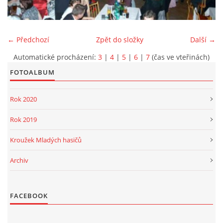
PROJEKT DOPRAVNÍ AUTOMOBIL
← Předchozí
Zpět do složky
Další →
Automatické procházení:
3
|
4
|
5
|
6
|
7
(čas ve vteřinách)
FOTOALBUM
SH ČMS - Sbor dobrovolných hasičů Havlovice
Havlovice 377
Rok 2020
542 32 Úpice
IČ: 65715764
Rok 2019
hasici.havlovice@seznam.cz
Kroužek Mladých hasičů
Archiv
© 2026 eStránky.cz
|
WebSlice
|
Tisk
|
Aktualizováno: 14. 6. 2026
|
Nahoru ↑
FACEBOOK