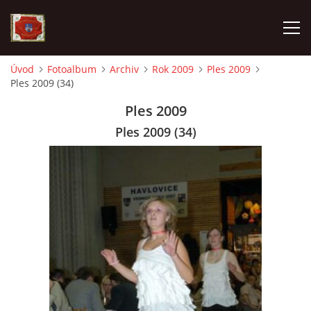
Úvod
Fotoalbum
Archiv
Rok 2009
Ples 2009
Ples 2009 (34)
AKTUALITY
Ples 2009
SDH HAVLOVICE
Ples 2009 (34)
VÝJEZDOVÁ JEDNOTKA
KROUŽEK MLADÝCH HASIČŮ
OHLÁŠENÍ PÁLENÍ
KONTAKT