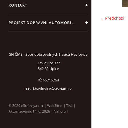
KONTAKT
← Předchozí
PROJEKT DOPRAVNÍ AUTOMOBIL
SH ČMS - Sbor dobrovolných hasičů Havlovice
Havlovice 377
542 32 Úpice
IČ: 65715764
hasici.havlovice@seznam.cz
© 2026 eStránky.cz
|
WebSlice
|
Tisk
|
Aktualizováno: 14. 6. 2026
|
Nahoru ↑