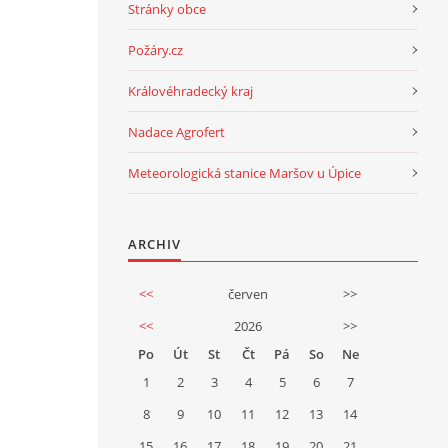
Stránky obce
Požáry.cz
Královéhradecký kraj
Nadace Agrofert
Meteorologická stanice Maršov u Úpice
ARCHIV
<<
červen
>>
<<
2026
>>
Po
Út
St
Čt
Pá
So
Ne
1
2
3
4
5
6
7
8
9
10
11
12
13
14
15
16
17
18
19
20
21