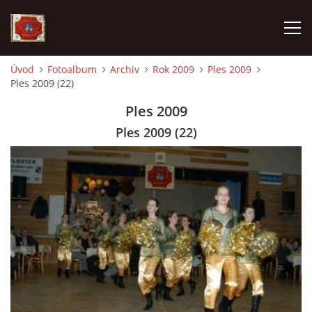
Úvod
Fotoalbum
Archiv
Rok 2009
Ples 2009
Ples 2009 (22)
AKTUALITY
Ples 2009
SDH HAVLOVICE
Ples 2009 (22)
VÝJEZDOVÁ JEDNOTKA
KROUŽEK MLADÝCH HASIČŮ
OHLÁŠENÍ PÁLENÍ
KONTAKT