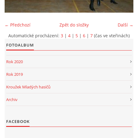
PROJEKT DOPRAVNÍ AUTOMOBIL
← Předchozí
Zpět do složky
Další →
Automatické procházení:
3
|
4
|
5
|
6
|
7
(čas ve vteřinách)
FOTOALBUM
SH ČMS - Sbor dobrovolných hasičů Havlovice
Havlovice 377
Rok 2020
542 32 Úpice
IČ: 65715764
Rok 2019
hasici.havlovice@seznam.cz
Kroužek Mladých hasičů
Archiv
© 2026 eStránky.cz
|
WebSlice
|
Tisk
|
Aktualizováno: 14. 6. 2026
|
Nahoru ↑
FACEBOOK