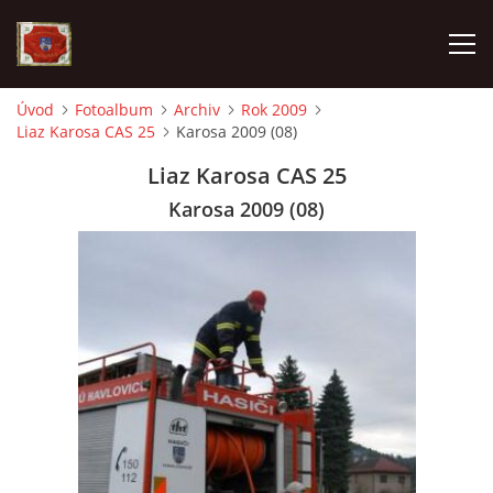
Úvod
Fotoalbum
Archiv
Rok 2009
Liaz Karosa CAS 25
Karosa 2009 (08)
AKTUALITY
Liaz Karosa CAS 25
SDH HAVLOVICE
Karosa 2009 (08)
VÝJEZDOVÁ JEDNOTKA
KROUŽEK MLADÝCH HASIČŮ
OHLÁŠENÍ PÁLENÍ
KONTAKT