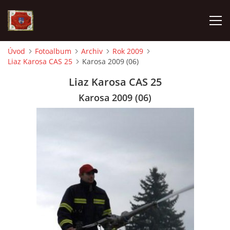
Úvod
Fotoalbum
Archiv
Rok 2009
Liaz Karosa CAS 25
Karosa 2009 (06)
AKTUALITY
Liaz Karosa CAS 25
SDH HAVLOVICE
Karosa 2009 (06)
VÝJEZDOVÁ JEDNOTKA
KROUŽEK MLADÝCH HASIČŮ
OHLÁŠENÍ PÁLENÍ
KONTAKT