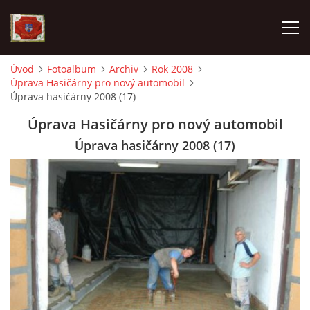
Úvod
Fotoalbum
Archiv
Rok 2008
Úprava Hasičárny pro nový automobil
AKTUALITY
Úprava hasičárny 2008 (17)
Úprava Hasičárny pro nový automobil
SDH HAVLOVICE
Úprava hasičárny 2008 (17)
VÝJEZDOVÁ JEDNOTKA
KROUŽEK MLADÝCH HASIČŮ
OHLÁŠENÍ PÁLENÍ
KONTAKT