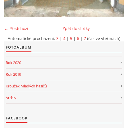
PROJEKT DOPRAVNÍ AUTOMOBIL
← Předchozí
Zpět do složky
Automatické procházení:
3
|
4
|
5
|
6
|
7
(čas ve vteřinách)
SH ČMS - Sbor dobrovolných hasičů Havlovice
FOTOALBUM
Havlovice 377
542 32 Úpice
Rok 2020
IČ: 65715764
Rok 2019
hasici.havlovice@seznam.cz
Kroužek Mladých hasičů
© 2026 eStránky.cz
|
WebSlice
|
Tisk
|
Aktualizováno: 14. 6. 2026
|
Archiv
Nahoru ↑
FACEBOOK