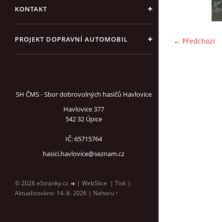
KONTAKT
PROJEKT DOPRAVNÍ AUTOMOBIL
← Předchozí
SH ČMS - Sbor dobrovolných hasičů Havlovice
Havlovice 377
542 32 Úpice
IČ: 65715764
hasici.havlovice@seznam.cz
© 2026 eStránky.cz
|
WebSlice
|
Tisk
|
Aktualizováno: 14. 6. 2026
|
Nahoru ↑