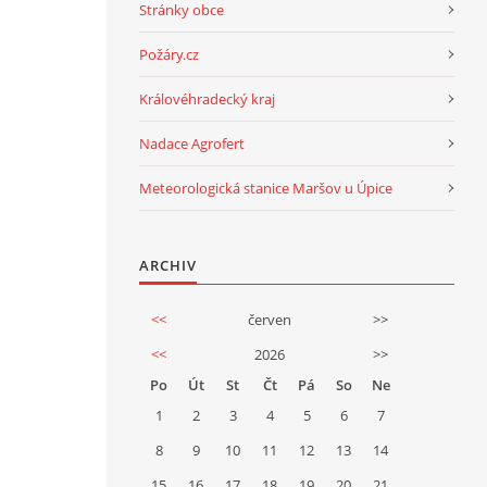
Stránky obce
Požáry.cz
Královéhradecký kraj
Nadace Agrofert
Meteorologická stanice Maršov u Úpice
ARCHIV
<<
červen
>>
<<
2026
>>
Po
Út
St
Čt
Pá
So
Ne
1
2
3
4
5
6
7
8
9
10
11
12
13
14
15
16
17
18
19
20
21