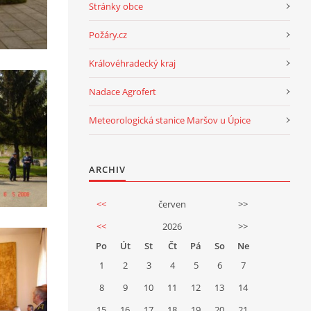
Stránky obce
Požáry.cz
Královéhradecký kraj
Nadace Agrofert
Meteorologická stanice Maršov u Úpice
ARCHIV
<<
červen
>>
<<
2026
>>
Po
Út
St
Čt
Pá
So
Ne
1
2
3
4
5
6
7
8
9
10
11
12
13
14
15
16
17
18
19
20
21