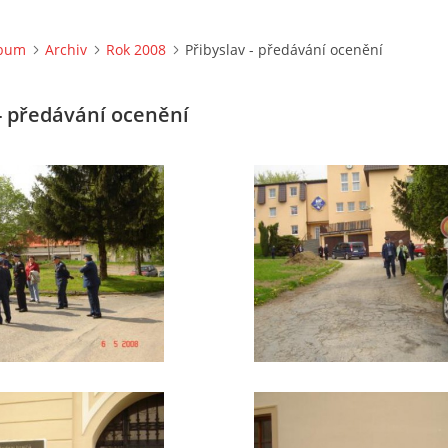
lbum
Archiv
Rok 2008
Přibyslav - předávání ocenění
 - předávání ocenění