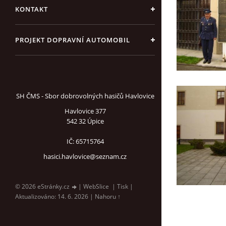
KONTAKT
PROJEKT DOPRAVNÍ AUTOMOBIL
SH ČMS - Sbor dobrovolných hasičů Havlovice
Havlovice 377
542 32 Úpice
IČ: 65715764
hasici.havlovice@seznam.cz
© 2026 eStránky.cz
|
WebSlice
|
Tisk
|
Aktualizováno: 14. 6. 2026
|
Nahoru ↑