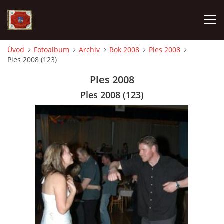
Úvod
Fotoalbum
Archiv
Rok 2008
Ples 2008
Ples 2008 (123)
AKTUALITY
Ples 2008
SDH HAVLOVICE
Ples 2008 (123)
VÝJEZDOVÁ JEDNOTKA
KROUŽEK MLADÝCH HASIČŮ
OHLÁŠENÍ PÁLENÍ
KONTAKT