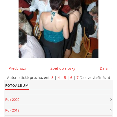
PROJEKT DOPRAVNÍ AUTOMOBIL
SH ČMS - Sbor dobrovolných hasičů Havlovice
Havlovice 377
542 32 Úpice
IČ: 65715764
← Předchozí
Zpět do složky
Další →
hasici.havlovice@seznam.cz
Automatické procházení:
3
|
4
|
5
|
6
|
7
(čas ve vteřinách)
FOTOALBUM
© 2026 eStránky.cz
|
WebSlice
|
Tisk
|
Aktualizováno: 14. 6. 2026
|
Nahoru ↑
Rok 2020
Rok 2019