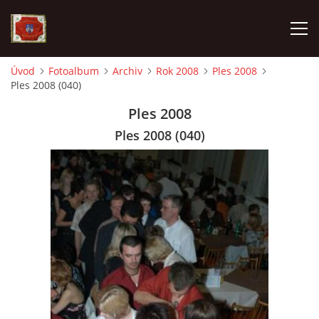
Úvod
Fotoalbum
Archiv
Rok 2008
Ples 2008
Ples 2008 (040)
AKTUALITY
Ples 2008
SDH HAVLOVICE
Ples 2008 (040)
VÝJEZDOVÁ JEDNOTKA
KROUŽEK MLADÝCH HASIČŮ
OHLÁŠENÍ PÁLENÍ
KONTAKT