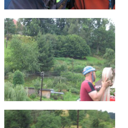
PROJEKT DOPRAVNÍ AUTOMOBIL
SH ČMS - Sbor dobrovolných hasičů Havlovice
Havlovice 377
542 32 Úpice
IČ: 65715764
hasici.havlovice@seznam.cz
© 2026 eStránky.cz
|
WebSlice
|
Tisk
|
Aktualizováno: 14. 6. 2026
|
Nahoru ↑