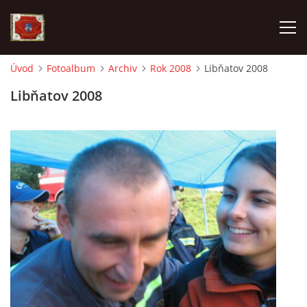
Úvod
Fotoalbum
Archiv
Rok 2008
Libňatov 2008
AKTUALITY
Libňatov 2008
SDH HAVLOVICE
VÝJEZDOVÁ JEDNOTKA
KROUŽEK MLADÝCH HASIČŮ
OHLÁŠENÍ PÁLENÍ
KONTAKT