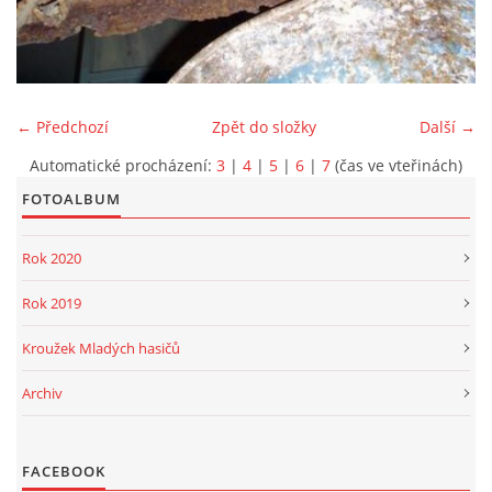
PROJEKT DOPRAVNÍ AUTOMOBIL
← Předchozí
Zpět do složky
Další →
Automatické procházení:
3
|
4
|
5
|
6
|
7
(čas ve vteřinách)
SH ČMS - Sbor dobrovolných hasičů Havlovice
Havlovice 377
FOTOALBUM
542 32 Úpice
Rok 2020
IČ: 65715764
hasici.havlovice@seznam.cz
Rok 2019
Kroužek Mladých hasičů
© 2026 eStránky.cz
|
WebSlice
|
Tisk
|
Aktualizováno: 14. 6. 2026
|
Nahoru ↑
Archiv
FACEBOOK