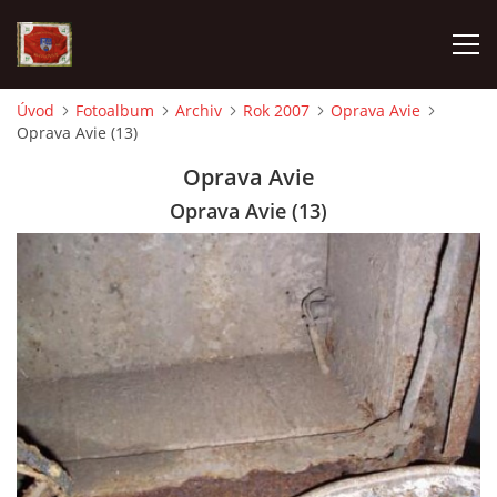
Úvod
Fotoalbum
Archiv
Rok 2007
Oprava Avie
Oprava Avie (13)
AKTUALITY
Oprava Avie
SDH HAVLOVICE
Oprava Avie (13)
VÝJEZDOVÁ JEDNOTKA
KROUŽEK MLADÝCH HASIČŮ
OHLÁŠENÍ PÁLENÍ
KONTAKT