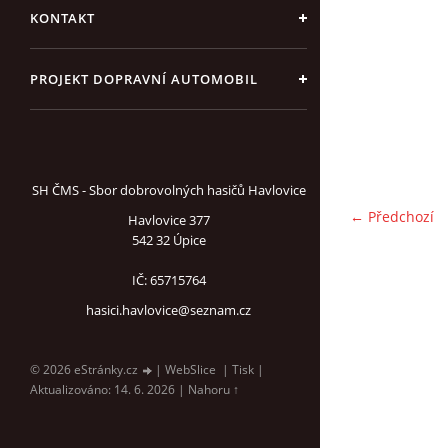
KONTAKT
PROJEKT DOPRAVNÍ AUTOMOBIL
SH ČMS - Sbor dobrovolných hasičů Havlovice
← Předchozí
Havlovice 377
542 32 Úpice
IČ: 65715764
hasici.havlovice@seznam.cz
© 2026 eStránky.cz
|
WebSlice
|
Tisk
|
Aktualizováno: 14. 6. 2026
|
Nahoru ↑