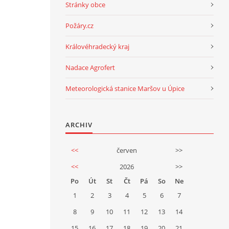
Stránky obce
Požáry.cz
Královéhradecký kraj
Nadace Agrofert
Meteorologická stanice Maršov u Úpice
ARCHIV
<<
červen
>>
<<
2026
>>
Po
Út
St
Čt
Pá
So
Ne
1
2
3
4
5
6
7
8
9
10
11
12
13
14
15
16
17
18
19
20
21