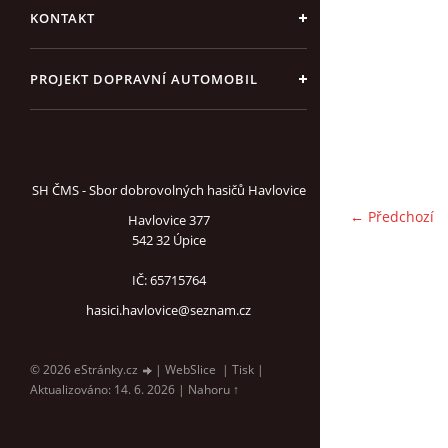
KONTAKT
PROJEKT DOPRAVNÍ AUTOMOBIL
SH ČMS - Sbor dobrovolných hasičů Havlovice
← Předchozí
Havlovice 377
542 32 Úpice
IČ: 65715764
hasici.havlovice@seznam.cz
© 2026 eStránky.cz
|
WebSlice
|
Tisk
|
Aktualizováno: 14. 6. 2026
|
Nahoru ↑