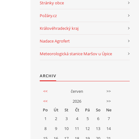
Stránky obce
Požáry.cz
Královéhradecký kraj
Nadace Agrofert
Meteorologická stanice Maršov u Úpice
ARCHIV
<<
červen
>>
<<
2026
>>
Po
Út
St
Čt
Pá
So
Ne
1
2
3
4
5
6
7
8
9
10
11
12
13
14
15
16
17
18
19
20
21