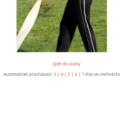
Zpět do složky
Automatické procházení:
3
|
4
|
5
|
6
|
7
(čas ve vteřinách)