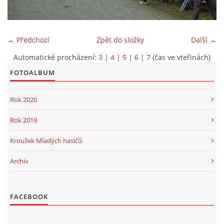
PROJEKT DOPRAVNÍ AUTOMOBIL
← Předchozí
Zpět do složky
Další →
Automatické procházení:
3
|
4
|
5
|
6
|
7
(čas ve vteřinách)
FOTOALBUM
SH ČMS - Sbor dobrovolných hasičů Havlovice
Havlovice 377
Rok 2020
542 32 Úpice
IČ: 65715764
Rok 2019
hasici.havlovice@seznam.cz
Kroužek Mladých hasičů
Archiv
© 2026 eStránky.cz
|
WebSlice
|
Tisk
|
Aktualizováno: 14. 6. 2026
|
Nahoru ↑
FACEBOOK