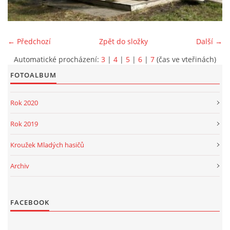
PROJEKT DOPRAVNÍ AUTOMOBIL
← Předchozí
Zpět do složky
Další →
Automatické procházení:
3
|
4
|
5
|
6
|
7
(čas ve vteřinách)
FOTOALBUM
SH ČMS - Sbor dobrovolných hasičů Havlovice
Havlovice 377
Rok 2020
542 32 Úpice
IČ: 65715764
Rok 2019
hasici.havlovice@seznam.cz
Kroužek Mladých hasičů
Archiv
© 2026 eStránky.cz
|
WebSlice
|
Tisk
|
Aktualizováno: 14. 6. 2026
|
Nahoru ↑
FACEBOOK