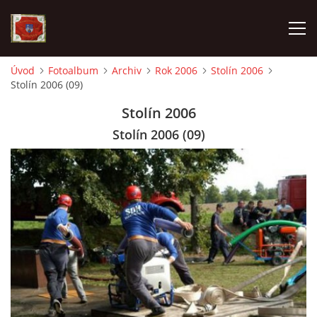
Úvod
Fotoalbum
Archiv
Rok 2006
Stolín 2006
Stolín 2006 (09)
AKTUALITY
Stolín 2006
SDH HAVLOVICE
Stolín 2006 (09)
VÝJEZDOVÁ JEDNOTKA
KROUŽEK MLADÝCH HASIČŮ
OHLÁŠENÍ PÁLENÍ
KONTAKT