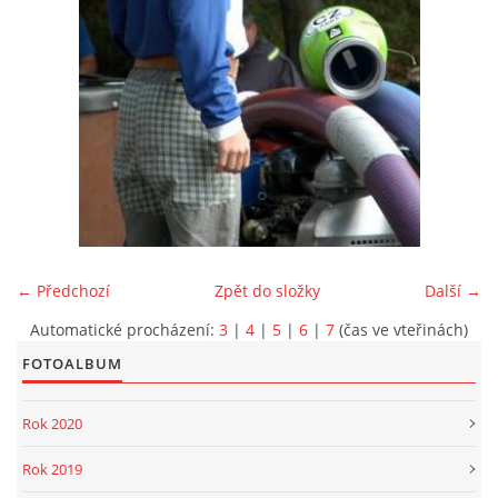
PROJEKT DOPRAVNÍ AUTOMOBIL
SH ČMS - Sbor dobrovolných hasičů Havlovice
Havlovice 377
542 32 Úpice
IČ: 65715764
← Předchozí
Zpět do složky
Další →
hasici.havlovice@seznam.cz
Automatické procházení:
3
|
4
|
5
|
6
|
7
(čas ve vteřinách)
FOTOALBUM
© 2026 eStránky.cz
|
WebSlice
|
Tisk
|
Aktualizováno: 14. 6. 2026
|
Nahoru ↑
Rok 2020
Rok 2019