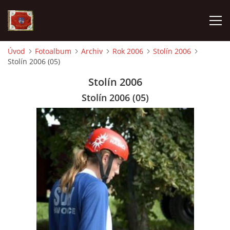
Úvod
Fotoalbum
Archiv
Rok 2006
Stolín 2006
Stolín 2006 (05)
AKTUALITY
Stolín 2006
SDH HAVLOVICE
Stolín 2006 (05)
VÝJEZDOVÁ JEDNOTKA
KROUŽEK MLADÝCH HASIČŮ
OHLÁŠENÍ PÁLENÍ
KONTAKT