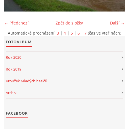
PROJEKT DOPRAVNÍ AUTOMOBIL
← Předchozí
Zpět do složky
Další →
Automatické procházení:
3
|
4
|
5
|
6
|
7
(čas ve vteřinách)
FOTOALBUM
SH ČMS - Sbor dobrovolných hasičů Havlovice
Havlovice 377
Rok 2020
542 32 Úpice
IČ: 65715764
Rok 2019
hasici.havlovice@seznam.cz
Kroužek Mladých hasičů
Archiv
© 2026 eStránky.cz
|
WebSlice
|
Tisk
|
Aktualizováno: 14. 6. 2026
|
Nahoru ↑
FACEBOOK