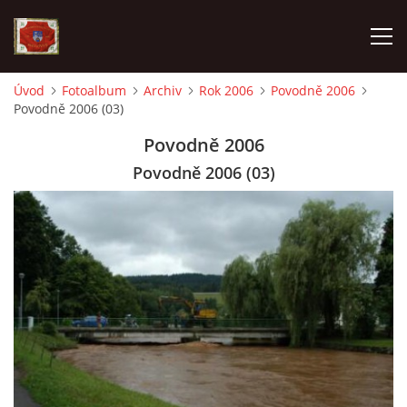
Úvod
Fotoalbum
Archiv
Rok 2006
Povodně 2006
Povodně 2006 (03)
AKTUALITY
Povodně 2006
SDH HAVLOVICE
Povodně 2006 (03)
VÝJEZDOVÁ JEDNOTKA
KROUŽEK MLADÝCH HASIČŮ
OHLÁŠENÍ PÁLENÍ
KONTAKT