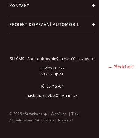
KONTAKT
PROJEKT DOPRAVNÍ AUTOMOBIL
SH ČMS - Sbor dobrovolných hasičů Havlovice
← Předchozí
Havlovice 377
542 32 Úpice
IČ: 65715764
hasici.havlovice@seznam.cz
© 2026 eStránky.cz
|
WebSlice
|
Tisk
|
Aktualizováno: 14. 6. 2026
|
Nahoru ↑