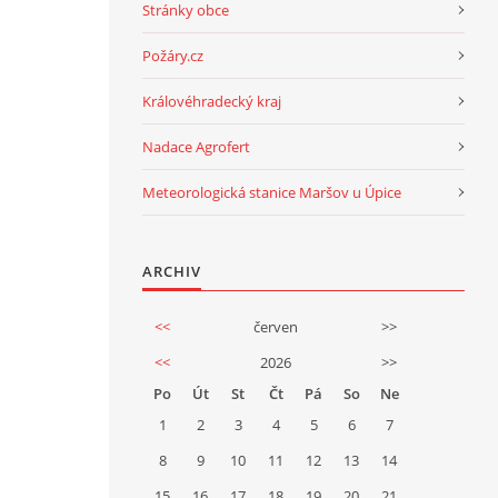
Stránky obce
Požáry.cz
Královéhradecký kraj
Nadace Agrofert
Meteorologická stanice Maršov u Úpice
ARCHIV
<<
červen
>>
<<
2026
>>
Po
Út
St
Čt
Pá
So
Ne
1
2
3
4
5
6
7
8
9
10
11
12
13
14
15
16
17
18
19
20
21