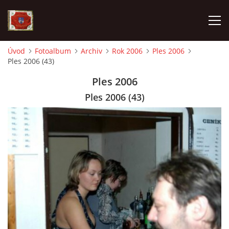
Úvod
Fotoalbum
Archiv
Rok 2006
Ples 2006
Ples 2006 (43)
AKTUALITY
Ples 2006
SDH HAVLOVICE
Ples 2006 (43)
VÝJEZDOVÁ JEDNOTKA
KROUŽEK MLADÝCH HASIČŮ
OHLÁŠENÍ PÁLENÍ
KONTAKT