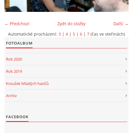
PROJEKT DOPRAVNÍ AUTOMOBIL
← Předchozí
Zpět do složky
Další →
Automatické procházení:
3
|
4
|
5
|
6
|
7
(čas ve vteřinách)
FOTOALBUM
SH ČMS - Sbor dobrovolných hasičů Havlovice
Havlovice 377
Rok 2020
542 32 Úpice
IČ: 65715764
Rok 2019
hasici.havlovice@seznam.cz
Kroužek Mladých hasičů
Archiv
© 2026 eStránky.cz
|
WebSlice
|
Tisk
|
Aktualizováno: 14. 6. 2026
|
Nahoru ↑
FACEBOOK