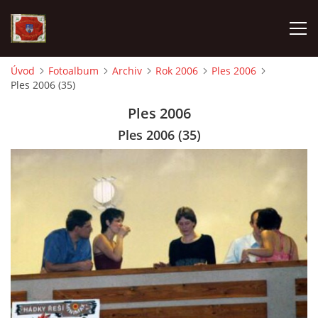
Úvod
Fotoalbum
Archiv
Rok 2006
Ples 2006
Ples 2006 (35)
AKTUALITY
Ples 2006
SDH HAVLOVICE
Ples 2006 (35)
VÝJEZDOVÁ JEDNOTKA
KROUŽEK MLADÝCH HASIČŮ
OHLÁŠENÍ PÁLENÍ
KONTAKT