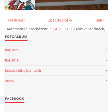
PROJEKT DOPRAVNÍ AUTOMOBIL
← Předchozí
Zpět do složky
Další →
Automatické procházení:
3
|
4
|
5
|
6
|
7
(čas ve vteřinách)
FOTOALBUM
SH ČMS - Sbor dobrovolných hasičů Havlovice
Havlovice 377
Rok 2020
542 32 Úpice
IČ: 65715764
Rok 2019
hasici.havlovice@seznam.cz
Kroužek Mladých hasičů
Archiv
© 2026 eStránky.cz
|
WebSlice
|
Tisk
|
Aktualizováno: 14. 6. 2026
|
Nahoru ↑
FACEBOOK