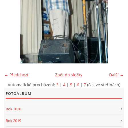
PROJEKT DOPRAVNÍ AUTOMOBIL
SH ČMS - Sbor dobrovolných hasičů Havlovice
Havlovice 377
542 32 Úpice
IČ: 65715764
← Předchozí
Zpět do složky
Další →
hasici.havlovice@seznam.cz
Automatické procházení:
3
|
4
|
5
|
6
|
7
(čas ve vteřinách)
FOTOALBUM
© 2026 eStránky.cz
|
WebSlice
|
Tisk
|
Aktualizováno: 14. 6. 2026
|
Nahoru ↑
Rok 2020
Rok 2019