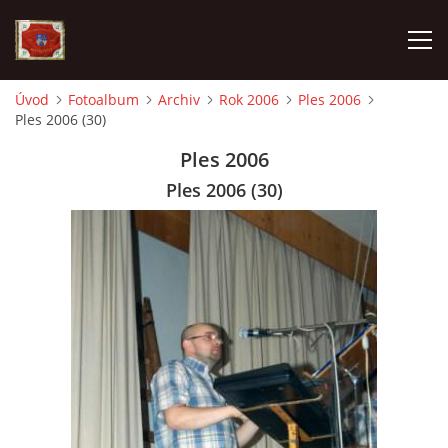
Úvod
Fotoalbum
Archiv
Rok 2006
Ples 2006
Ples 2006 (30)
AKTUALITY
Ples 2006
SDH HAVLOVICE
Ples 2006 (30)
VÝJEZDOVÁ JEDNOTKA
KROUŽEK MLADÝCH HASIČŮ
OHLÁŠENÍ PÁLENÍ
KONTAKT