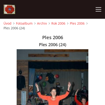
Úvod
Fotoalbum
Archiv
Rok 2006
Ples 2006
Ples 2006 (24)
AKTUALITY
Ples 2006
SDH HAVLOVICE
Ples 2006 (24)
VÝJEZDOVÁ JEDNOTKA
KROUŽEK MLADÝCH HASIČŮ
OHLÁŠENÍ PÁLENÍ
KONTAKT