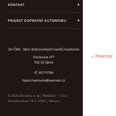
KONTAKT
PROJEKT DOPRAVNÍ AUTOMOBIL
SH ČMS - Sbor dobrovolných hasičů Havlovice
← Předchozí
Havlovice 377
542 32 Úpice
IČ: 65715764
hasici.havlovice@seznam.cz
© 2026 eStránky.cz
|
WebSlice
|
Tisk
|
Aktualizováno: 14. 6. 2026
|
Nahoru ↑