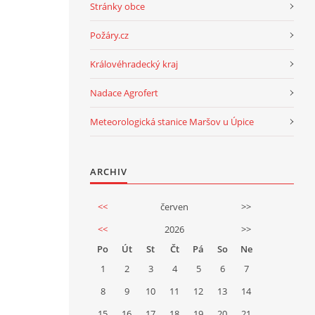
Stránky obce
Požáry.cz
Královéhradecký kraj
Nadace Agrofert
Meteorologická stanice Maršov u Úpice
ARCHIV
<<
červen
>>
<<
2026
>>
Po
Út
St
Čt
Pá
So
Ne
1
2
3
4
5
6
7
8
9
10
11
12
13
14
15
16
17
18
19
20
21