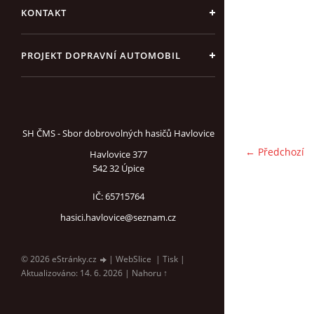
KONTAKT
PROJEKT DOPRAVNÍ AUTOMOBIL
SH ČMS - Sbor dobrovolných hasičů Havlovice
← Předchozí
Havlovice 377
542 32 Úpice
IČ: 65715764
hasici.havlovice@seznam.cz
© 2026 eStránky.cz
|
WebSlice
|
Tisk
|
Aktualizováno: 14. 6. 2026
|
Nahoru ↑