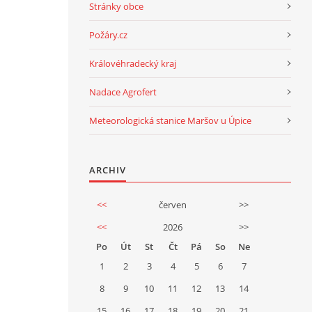
Stránky obce
Požáry.cz
Královéhradecký kraj
Nadace Agrofert
Meteorologická stanice Maršov u Úpice
ARCHIV
<<
červen
>>
<<
2026
>>
Po
Út
St
Čt
Pá
So
Ne
1
2
3
4
5
6
7
8
9
10
11
12
13
14
15
16
17
18
19
20
21