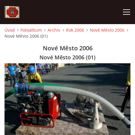
Úvod
Fotoalbum
Archiv
Rok 2006
Nové Město 2006
Nové Město 2006 (01)
AKTUALITY
Nové Město 2006
SDH HAVLOVICE
Nové Město 2006 (01)
VÝJEZDOVÁ JEDNOTKA
KROUŽEK MLADÝCH HASIČŮ
OHLÁŠENÍ PÁLENÍ
KONTAKT