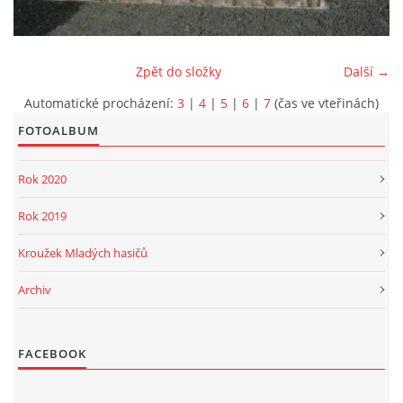
PROJEKT DOPRAVNÍ AUTOMOBIL
Zpět do složky
Další →
Automatické procházení:
3
|
4
|
5
|
6
|
7
(čas ve vteřinách)
FOTOALBUM
SH ČMS - Sbor dobrovolných hasičů Havlovice
Havlovice 377
Rok 2020
542 32 Úpice
IČ: 65715764
Rok 2019
hasici.havlovice@seznam.cz
Kroužek Mladých hasičů
Archiv
© 2026 eStránky.cz
|
WebSlice
|
Tisk
|
Aktualizováno: 14. 6. 2026
|
Nahoru ↑
FACEBOOK