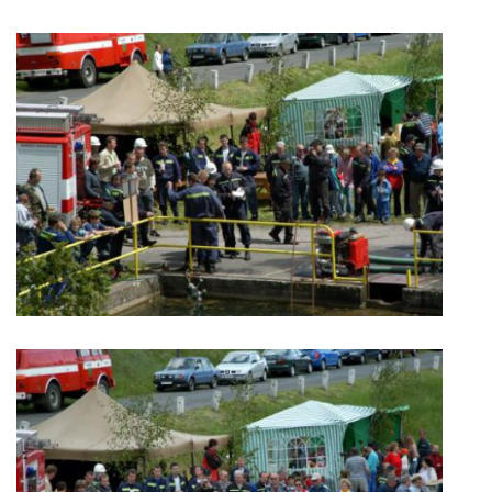
PROJEKT DOPRAVNÍ AUTOMOBIL
SH ČMS - Sbor dobrovolných hasičů Havlovice
Havlovice 377
542 32 Úpice
IČ: 65715764
hasici.havlovice@seznam.cz
© 2026 eStránky.cz
|
WebSlice
|
Tisk
|
Aktualizováno: 14. 6. 2026
|
Nahoru ↑