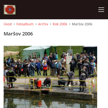
Úvod
Fotoalbum
Archiv
Rok 2006
Maršov 2006
AKTUALITY
Maršov 2006
SDH HAVLOVICE
VÝJEZDOVÁ JEDNOTKA
KROUŽEK MLADÝCH HASIČŮ
OHLÁŠENÍ PÁLENÍ
KONTAKT