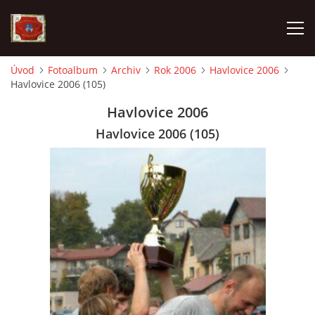
Úvod
Fotoalbum
Archiv
Rok 2006
Havlovice 2006
Havlovice 2006 (105)
AKTUALITY
Havlovice 2006
SDH HAVLOVICE
Havlovice 2006 (105)
VÝJEZDOVÁ JEDNOTKA
KROUŽEK MLADÝCH HASIČŮ
OHLÁŠENÍ PÁLENÍ
KONTAKT