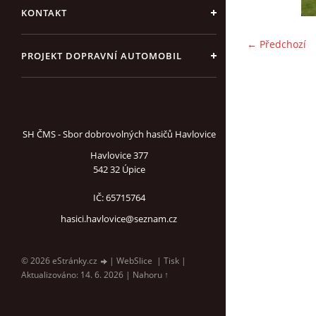
KONTAKT
← Předchozí
PROJEKT DOPRAVNÍ AUTOMOBIL
SH ČMS - Sbor dobrovolných hasičů Havlovice
Havlovice 377
542 32 Úpice
IČ: 65715764
hasici.havlovice@seznam.cz
© 2026 eStránky.cz
|
WebSlice
|
Tisk
|
Aktualizováno: 14. 6. 2026
|
Nahoru ↑