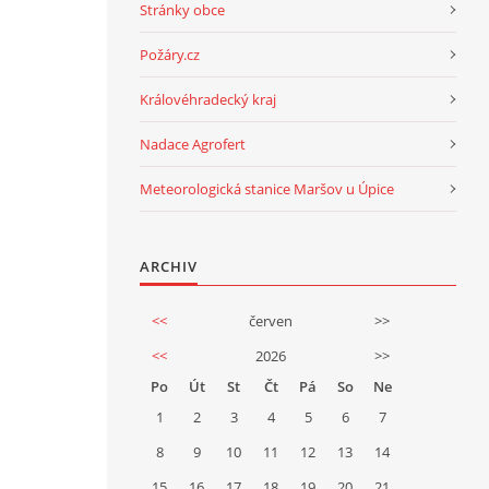
Stránky obce
Požáry.cz
Královéhradecký kraj
Nadace Agrofert
Meteorologická stanice Maršov u Úpice
ARCHIV
<<
červen
>>
<<
2026
>>
Po
Út
St
Čt
Pá
So
Ne
1
2
3
4
5
6
7
8
9
10
11
12
13
14
15
16
17
18
19
20
21